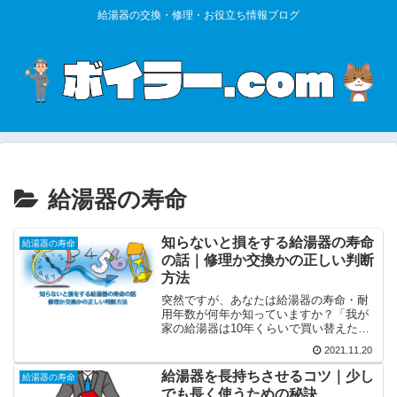
給湯器の交換・修理・お役立ち情報ブログ
給湯器の寿命
知らないと損をする給湯器の寿命
給湯器の寿命
の話｜修理か交換かの正しい判断
方法
突然ですが、あなたは給湯器の寿命・耐
用年数が何年か知っていますか？「我が
家の給湯器は10年くらいで買い替えたな
ぁ…」「お隣の佐藤さんは6年で新しいの
2021.11.20
に買い替えたって」「うちは15年くらい
で部品が取れないって言われちゃった」
給湯器を長持ちさせるコツ｜少し
給湯器の寿命
このように様々な意...
でも長く使うための秘訣