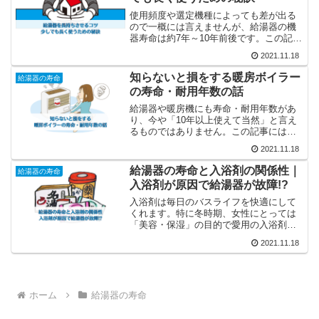
使用頻度や選定機種によっても差が出る
ので一概には言えませんが、給湯器の機
器寿命は約7年～10年前後です。この記事
には以下のような人に役立つ情報が掲載
2021.11.18
されています。給湯器を少しでも長持ち
させたい給湯器の普段のメンテナンスの
知らないと損をする暖房ボイラー
給湯器の寿命
仕方が気になる給湯器...
の寿命・耐用年数の話
給湯器や暖房機にも寿命・耐用年数があ
り、今や「10年以上使えて当然」と言え
るものではありません。この記事には以
下のような人に役立つ情報が掲載されて
2021.11.18
います。暖房ボイラーの寿命、耐用年数
が知りたい暖房ボイラーが故障してしま
給湯器の寿命と入浴剤の関係性｜
給湯器の寿命
い、修理か交換かで悩ん...
入浴剤が原因で給湯器が故障!?
入浴剤は毎日のバスライフを快適にして
くれます。特に冬時期、女性にとっては
「美容・保湿」の目的で愛用の入浴剤が
あるという人も少なくありません。この
2021.11.18
記事では以下のような人に役立つ情報が
掲載されています。入浴剤って給湯器に
悪いの？給湯器の故障につ...
ホーム
給湯器の寿命