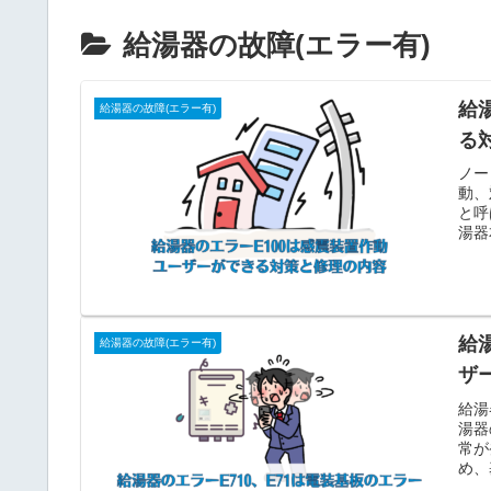
給湯器の故障(エラー有)
給
給湯器の故障(エラー有)
る
ノー
動、
と呼
湯器
給
給湯器の故障(エラー有)
ザ
給湯
湯器
常が
め、