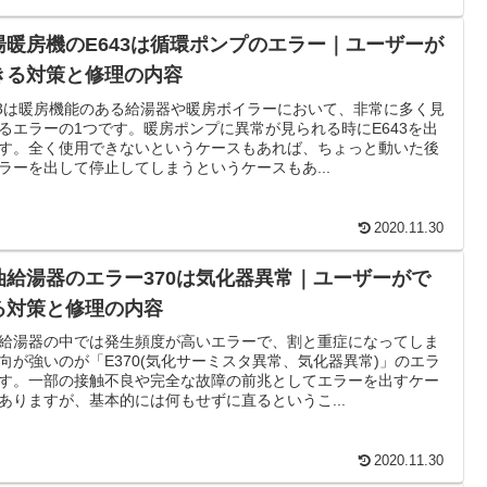
湯暖房機のE643は循環ポンプのエラー｜ユーザーが
きる対策と修理の内容
43は暖房機能のある給湯器や暖房ボイラーにおいて、非常に多く見
るエラーの1つです。暖房ポンプに異常が見られる時にE643を出
す。全く使用できないというケースもあれば、ちょっと動いた後
ラーを出して停止してしまうというケースもあ...
2020.11.30
油給湯器のエラー370は気化器異常｜ユーザーがで
る対策と修理の内容
給湯器の中では発生頻度が高いエラーで、割と重症になってしま
向が強いのが「E370(気化サーミスタ異常、気化器異常)」のエラ
す。一部の接触不良や完全な故障の前兆としてエラーを出すケー
ありますが、基本的には何もせずに直るというこ...
2020.11.30