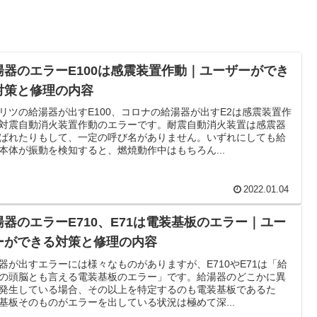
湯器のエラーE100は感震装置作動｜ユーザーができ
対策と修理の内容
リツの給湯器が出すE100、コロナの給湯器が出すE2は感震装置作
対震自動消火装置作動のエラーです。耐震自動消火装置は感震器
ばれたりもして、一定の呼び名がありません。いずれにしても給
本体が振動を検知すると、燃焼動作中はもちろん...
2022.01.04
湯器のエラーE710、E71は電装基板のエラー｜ユー
ーができる対策と修理の内容
器が出すエラーには様々なものがありますが、E710やE71は「給
の頭脳とも言える電装基板のエラー」です。給湯器のどこかに異
発生している場合、その以上を特定するのも電装基板であるた
基板そのものがエラーを出している状況は極めて深...