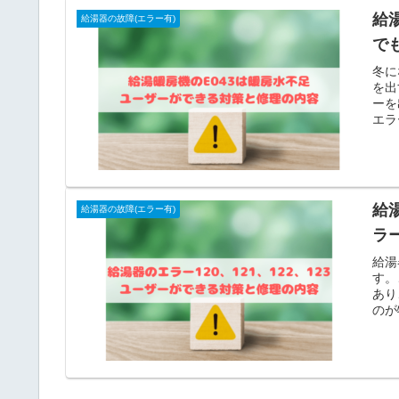
給
給湯器の故障(エラー有)
で
冬に
を出
ーを
エラ
給湯
給湯器の故障(エラー有)
ラ
給湯
す。
あり
のが