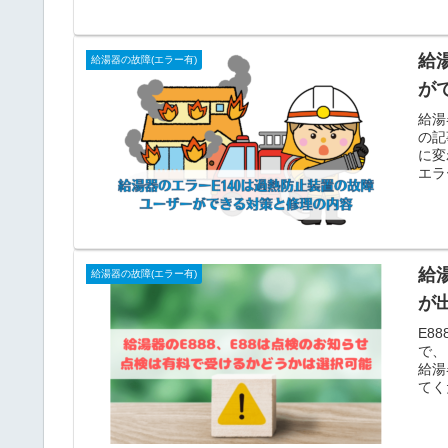
給
給湯器の故障(エラー有)
が
給湯
の記
に変
エラ
給
給湯器の故障(エラー有)
が
E8
で、
給湯
てく