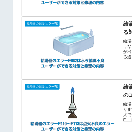
給
給湯器の故障(エラー有)
る
給湯
うな
が出
る追
給湯
給湯器の故障(エラー有)
の
給湯
りま
火で
E1