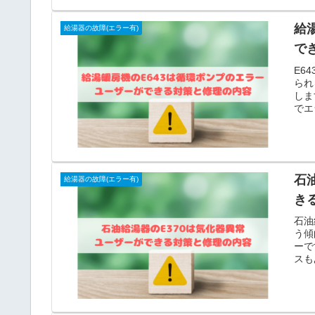
給
給湯器の故障(エラー有)
で
E6
られ
しま
でエ
石
給湯器の故障(エラー有)
き
石油
う傾
ーで
スも