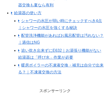
器交換も夏なら有利
給湯器の使い方
シャワーの水圧が弱い時にチェックすべき4点
｜シャワーの水圧を強くする秘訣
配管洗浄機能があればお風呂配管は汚れない？
｜過信はNG
追い炊き出来ずにE632｜お湯張り機能がない
給湯器は「呼び水」作業が必要
暖房ボイラーの不凍液交換・補充は自分で出来
る？｜不凍液交換の方法
スポンサーリンク