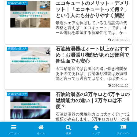
エコキュートのメリット・デメリ
給湯器の選び方
ット｜「エコキュートって何？」
という人にも分かりやすく解説
最近シェアを伸ばしている生活設備の代
表格と言えば「エコキュート」です。オ
ール電化を希望する新築住宅では、かな
りの高確率でエコキュートが採用されて
2020.11.20
います。しかし、このエコキュート。エ
コジョーズやエネファームなどの横文字
石油給湯器はオート以上がおすす
給湯器の選び方
と並ぶと「それって何なの...
め！お湯張り機能があれば便利で
衛生面でも安心
ガス給湯器ではお風呂の追い炊き機能が
あるのであれば、お湯張り機能は必須機
能と言っても過言ではなく、ほぼすべて
の機種に搭載されている機能です。一方
2020.11.20
で石油給湯器の場合、主流はお湯張り機
能がある機種ということに変わりはない
石油給湯器の3万キロと4万キロの
給湯器の選び方
ものの、お湯張り機能がな...
燃焼能力の違い｜3万キロは不
便？
石油給湯器の燃焼能力には大きく分けて2
種類が存在します。3万キロカロリーの機
種と4万キロカロリーの機種です。カロリ
ーは熱量の単位ですが、4万キロカロリー
2020.11.20
の燃焼能力を持つ機種の方が1度に作れる
メニュー
ホーム
検索
トップ
サイドバー