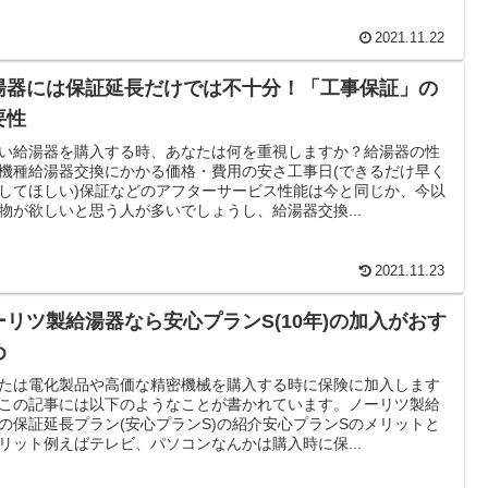
2021.11.22
湯器には保証延長だけでは不十分！「工事保証」の
要性
い給湯器を購入する時、あなたは何を重視しますか？給湯器の性
機種給湯器交換にかかる価格・費用の安さ工事日(できるだけ早く
してほしい)保証などのアフターサービス性能は今と同じか、今以
物が欲しいと思う人が多いでしょうし、給湯器交換...
2021.11.23
ーリツ製給湯器なら安心プランS(10年)の加入がおす
め
たは電化製品や高価な精密機械を購入する時に保険に加入します
この記事には以下のようなことが書かれています。ノーリツ製給
の保証延長プラン(安心プランS)の紹介安心プランSのメリットと
リット例えばテレビ、パソコンなんかは購入時に保...