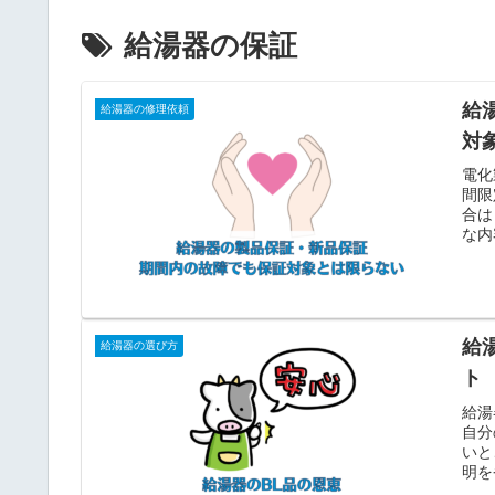
給湯器の保証
給
給湯器の修理依頼
対
電化
間限
合は
な内
給
給湯器の選び方
ト
給湯
自分
いと
明を