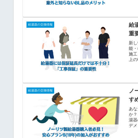
給
給湯器の交換情報
重
新し
能・
施工
上の
ノ
給湯器の交換情報
す
あな
か？
湯器
デメ